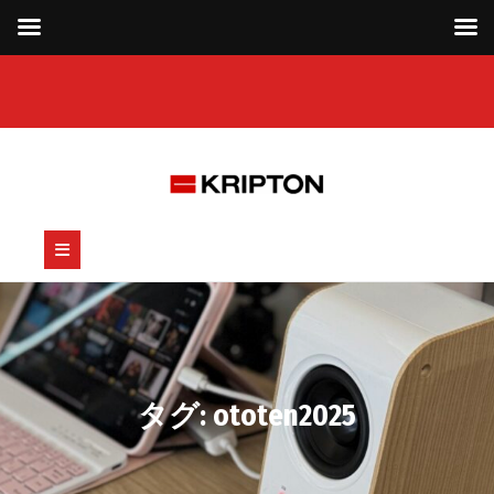
Skip
to
content
Open
Button
タグ:
ototen2025