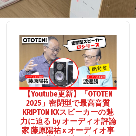
【Youtube更新】「OTOTEN
2025」密閉型で最高音質
KRIPTON KXスピーカーの魅
力に迫る by オーディオ評論
家 藤原陽祐 x オーディオ事