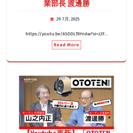
業部長 渡邊勝
29 7月, 2025
https://youtu.be/6SDDLT6YnAw?si=z2F…
Read More