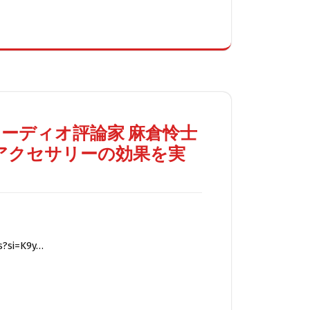
】オーディオ評論家 麻倉怜士
がアクセサリーの効果を実
s?si=K9y…