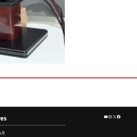
YouTube
Instagram
X
Facebook
ves
6月