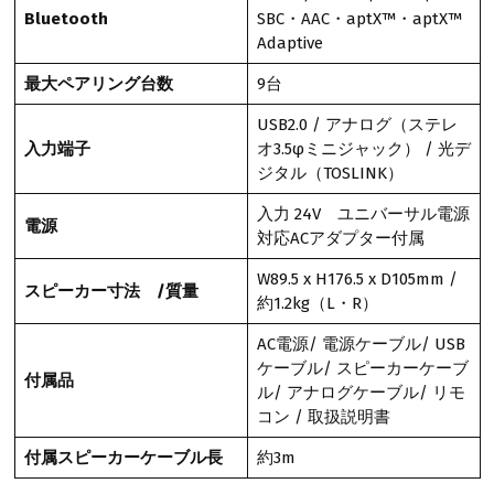
Bluetooth
SBC・AAC・aptX™・aptX™
Adaptive
最大ペアリング台数
9台
USB2.0 / アナログ（ステレ
入力端子
オ3.5φミニジャック） / 光デ
ジタル（TOSLINK）
入力 24V ユニバーサル電源
電源
対応ACアダプター付属
W89.5 x H176.5 x D105mm /
スピーカー寸法 /質量
約1.2kg（L・R）
AC電源/ 電源ケーブル/ USB
ケーブル/ スピーカーケーブ
付属品
ル/ アナログケーブル/ リモ
コン / 取扱説明書
付属スピーカーケーブル長
約3m