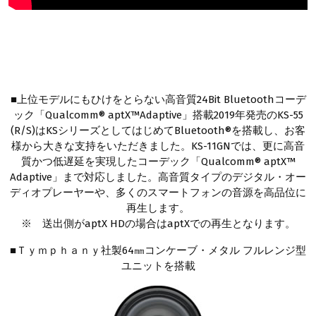
■上位モデルにもひけをとらない高音質24Bit Bluetoothコーデ
ック「Qualcomm® aptX™Adaptive」搭載2019年発売のKS-55
(R/S)はKSシリーズとしてはじめてBluetooth®を搭載し、お客
様から大きな支持をいただきました。KS-11GNでは、更に高音
質かつ低遅延を実現したコーデック「Qualcomm® aptX™
Adaptive」まで対応しました。高音質タイプのデジタル・オー
ディオプレーヤーや、多くのスマートフォンの音源を高品位に
再生します。
※ 送出側がaptX HDの場合はaptXでの再生となります。
■Ｔｙｍｐｈａｎｙ社製64㎜コンケーブ・メタル フルレンジ型
ユニットを搭載