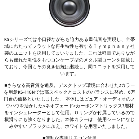
KSシリーズでは小口径ながらも迫力ある重低音を実現し、全帯
域にわたってフラットな再生特性を有するＴｙｍｐｈａｎｙ社
製のユニットを採用してまいりました。これは軽量でありなが
らも優れた剛性をもつコンケーブ型のメタル製コーンを搭載し
ており、今回もその良き伝統は継続し、同ユニットを採用して
います。
■さらなる高音質を追及。デスクトップ環境に合わせた2カラー
を用意KS-11GNでは高スペックとコストのバランスに努め、6万
円台の価格といたしました。 本体にはピュア・オーディオのノ
ウハウを活かした<ネオフェード>カーボンマトリックス3層材
をインシュレーターとして使用。Ｏリングが付属しているので
横滑りにも強くなりました。本体カラーは、使用シーンになじ
みやすいブラックに加え、ホワイトを用意いたしました。
■便利な専用リモコン付属