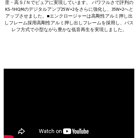
歪・高Ｓ/Ｎでピュアに実現しています。 パワフルさで評判の
KS-1HQMのデジタルアンプ25Ｗ×2をさらに強化し、35W×2へと
アップさせました。■エンクロージャーは高剛性アルミ押し出
しフレーム採用高剛性アルミ押し出しフレームを採用し、バス
レフ方式で小型ながら豊かな低音再生を実現しました。