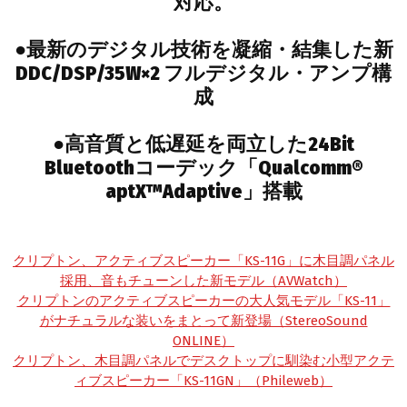
対応。
●最新のデジタル技術を凝縮・結集した新
DDC/DSP/35W×2 フルデジタル・アンプ構
成
●高音質と低遅延を両立した24Bit
Bluetoothコーデック「Qualcomm®
aptX™Adaptive」搭載
クリプトン、アクティブスピーカー「KS-11G」に木目調パネル
採用、音もチューンした新モデル（AVWatch）
クリプトンのアクティブスピーカーの大人気モデル「KS-11」
がナチュラルな装いをまとって新登場（StereoSound
ONLINE）
クリプトン、木目調パネルでデスクトップに馴染む小型アクテ
ィブスピーカー「KS-11GN」（Phileweb）