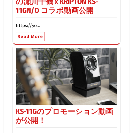
の瀬川千鶴 x KRIPTON KS-
11GN/O コラボ動画公開
https://yo…
Read More
KS-11Gのプロモーション動画
が公開！