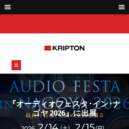
Skip
to
content
Open
Button
『オーディオフェスタ･イン･ナ
ゴヤ 2026』に出展