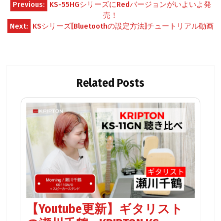
投
Previous:
KS-55HGシリーズにRedバージョンがいよいよ発
売！
稿
Next:
KSシリーズ[Bluetoothの設定方法]チュートリアル動画
ナ
ビ
ゲ
ー
Related Posts
シ
ョ
ン
【Youtube更新】ギタリスト